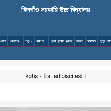
খিলগাঁও সরকারি উচ্চ বিদ্যালয়
নোটিশ
একাডেমিক
তথ্য
ক্যাম্পাস
পূর্ববর্তী প্রতিষ্ঠান প্রধানগন
ফলাফল
আর্কাইভস
স্টুডেন্ট পোর্টা
kghs - Est adipisci est l