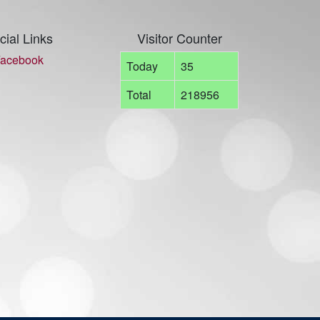
cial Links
Visitor Counter
acebook
Today
35
Total
218956