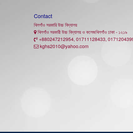
Contact
খিলগাঁও সরকারি উচ্চ বিদ্যালয়
খিলগাঁও সরকারী উচ্চ বিদ্যালয় ও কলেজখিলগাঁও ঢাকা - ১২১৯
+880247212954, 01711128433, 017120439
kghs2010@yahoo.com